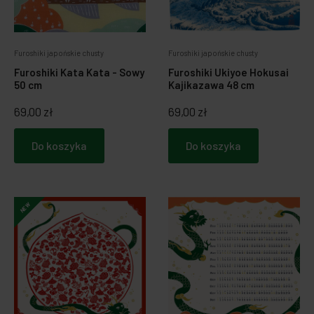
Zabawki dla psa
Japońska papeteria
Furoshiki japońskie chusty
Furoshiki japońskie chusty
Breloczki, zawieszki, magnesy
Notatniki i notesy
Furoshiki Kata Kata - Sowy
Furoshiki Ukiyoe Hokusai
50 cm
Kajikazawa 48 cm
LOQI torby i plecaki
Spinacze i zakładki
69,00 zł
69,00 zł
Dookoła świata
Do koszyka
Do koszyka
NEW