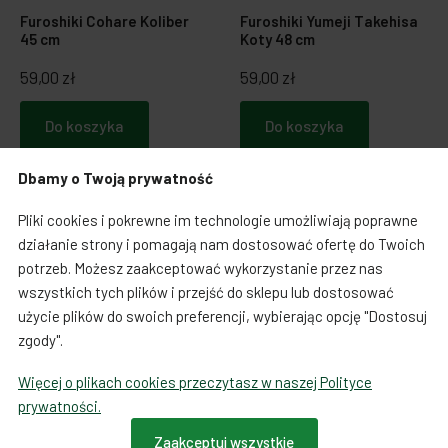
Furoshiki Yumeji Takehisa
Furoshiki Cohare Koliber
Koty 48 cm
45 cm
59,00 zł
59,00 zł
Do koszyka
Do koszyka
Dbamy o Twoją prywatność
NEW
NEW
Pliki cookies i pokrewne im technologie umożliwiają poprawne
działanie strony i pomagają nam dostosować ofertę do Twoich
potrzeb. Możesz zaakceptować wykorzystanie przez nas
wszystkich tych plików i przejść do sklepu lub dostosować
użycie plików do swoich preferencji, wybierając opcję "Dostosuj
zgody".
Więcej o plikach cookies przeczytasz w naszej Polityce
prywatności.
Furoshiki japońskie chusty
Furoshiki japońskie chusty
Zaakceptuj wszystkie
Furoshiki Origami Fuku
Furoshiki Origami Cochae