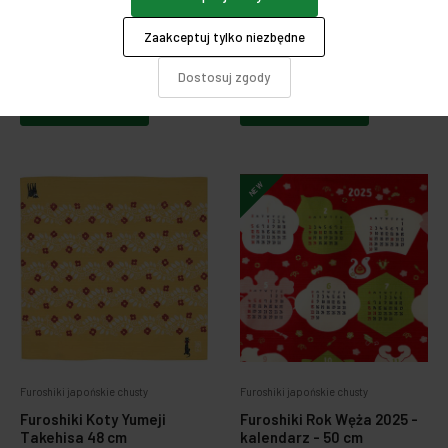
Cochae Daruma 48 cm
Fuji 48 cm
Zaakceptuj tylko niezbędne
59,00 zł
59,00 zł
Dostosuj zgody
Do koszyka
Do koszyka
NEW
Furoshiki japońskie chusty
Furoshiki japońskie chusty
Furoshiki Koty Yumeji
Furoshiki Rok Węża 2025 -
Takehisa 48 cm
kalendarz - 50 cm