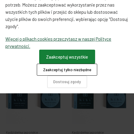
Kadzidełka japońskie
Kadzidełka japońskie
potrzeb. Możesz zaakceptować wykorzystanie przez nas
hibi 10MINUTES AROMA
hibi 10MINUTES AROMA
wszystkich tych plików i przejść do sklepu lub dostosować
cytronella - japońskie
ambra - japońskie
użycie plików do swoich preferencji, wybierając opcję "Dostosuj
kadzidełka
kadzidełka
zgody".
55,00 zł
55,00 zł
Więcej o plikach cookies przeczytasz w naszej Polityce
Do koszyka
Do koszyka
prywatności.
Zaakceptuj wszystkie
Zaakceptuj tylko niezbędne
Dostosuj zgody
Kadzidełka japońskie
Kadzidełka japońskie