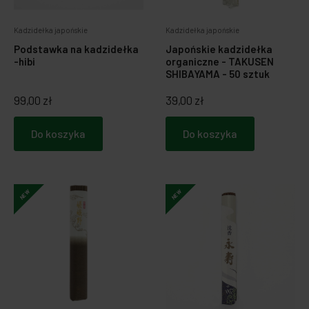
Zabawki dla psa
Japońska papeteria
Kadzidełka japońskie
Kadzidełka japońskie
Podstawka na kadzidełka
Japońskie kadzidełka
Breloczki, zawieszki, magnesy
Notatniki i notesy
-hibi
organiczne - TAKUSEN
SHIBAYAMA - 50 sztuk
LOQI torby i plecaki
Spinacze i zakładki
99,00 zł
39,00 zł
Dookoła świata
Do koszyka
Do koszyka
NEW
NEW