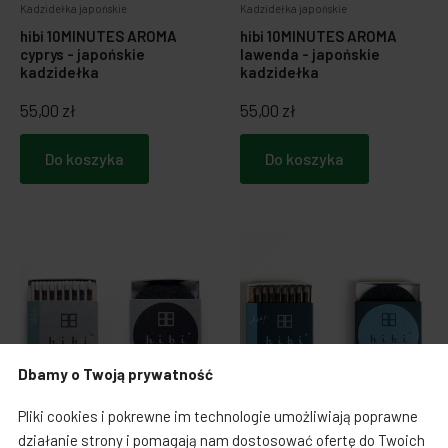
Kadzidełka japońskie
Kadzidełka japońskie
hibi 10MINUTES AROMA
hibi 10MINUTES AROMA
cyprys - japońskie
lawenda - japońskie
kadzidełka
kadzidełka
55,00 zł
55,00 zł
Do koszyka
Do koszyka
Dbamy o Twoją prywatność
Pliki cookies i pokrewne im technologie umożliwiają poprawne
działanie strony i pomagają nam dostosować ofertę do Twoich