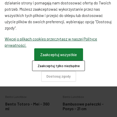
działanie strony i pomagają nam dostosować ofertę do Twoich
89,00 zł
89,00 zł
potrzeb. Możesz zaakceptować wykorzystanie przez nas
wszystkich tych plików i przejść do sklepu lub dostosować
Do koszyka
Do koszyka
użycie plików do swoich preferencji, wybierając opcję "Dostosuj
zgody".
Więcej o plikach cookies przeczytasz w naszej Polityce
NEW
prywatności.
Zaakceptuj wszystkie
Zaakceptuj tylko niezbędne
Dostosuj zgody
Bento Lunchbox
Bento Lunchbox
Bento Totoro - Mei - 360
Bambusowe pałeczki -
ml
Ponyo - 21 cm