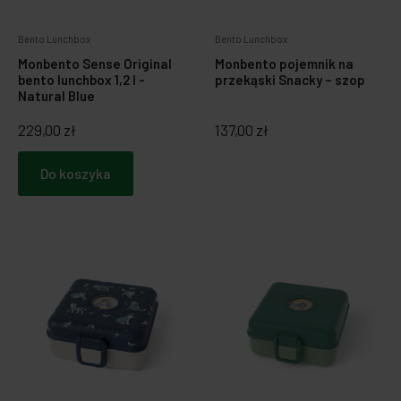
Zabawki dla psa
Japońska papeteria
Bento Lunchbox
Bento Lunchbox
Monbento Sense Original
Monbento pojemnik na
Breloczki, zawieszki, magnesy
Notatniki i notesy
bento lunchbox 1,2 l -
przekąski Snacky – szop
Natural Blue
LOQI torby i plecaki
Spinacze i zakładki
229,00 zł
137,00 zł
Dookoła świata
Do koszyka