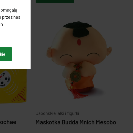
 pomagają
 przez nas
ch
kie
Japońskie lalki i figurki
 Cochae
Maskotka Budda Mnich Mesobo