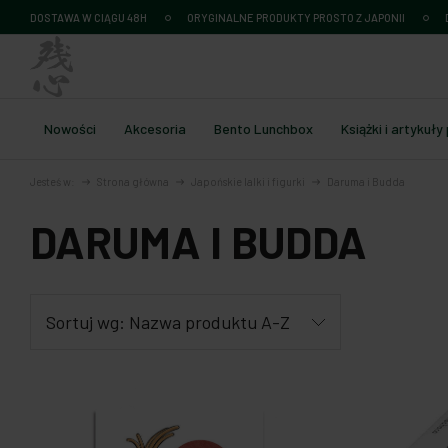
DOSTAWA W CIĄGU 48H
ORYGINALNE PRODUKTY PROSTO Z JAPONII
Nowości
Akcesoria
Bento Lunchbox
Książki i artykuły
Jesteś w:
Strona główna
Japońskie lalki i figurki
Daruma i Budda
DARUMA I BUDDA
Sortuj wg:
Nazwa produktu A-Z