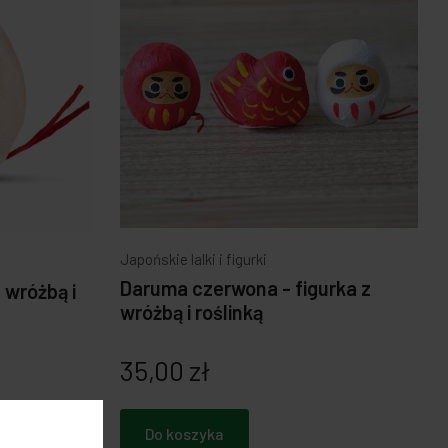
Japońskie lalki i figurki
Daruma czerwona - figurka z
 wróżbą i
wróżbą i roślinką
35,00 zł
Do koszyka