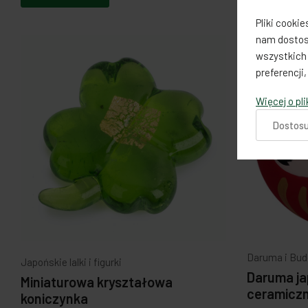
Pliki cooki
nam dostos
wszystkich 
preferencji
Więcej o pl
Dostosu
Daruma i Bud
Japońskie lalki i figurki
Daruma ja
Miniaturowa kryształowa
ceramiczn
koniczynka