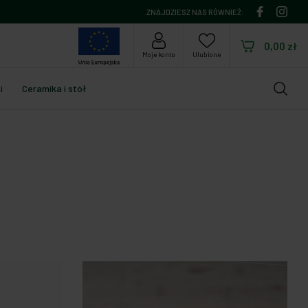
ZNAJDZIESZ NAS RÓWNIEŻ:
0,00 zł
Moje konto
Ulubione
i
Ceramika i stół