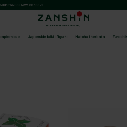
DARMOWA DOSTAWA OD 300 ZŁ
 papiernicze
Japońskie lalki i figurki
Matcha i herbata
Furoshik