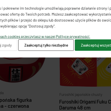
es i pokrewne im technologie umożliwiają poprawne działanie strony i
ować ofertę do Twoich potrzeb. Możesz zaakceptować wykorzystanie
NEW
tych plików i przejść do sklepu lub dostosować użycie plików do swoi
, wybierając opcję "Dostosuj zgody".
ikach cookies przeczytasz w naszej Polityce prywatności.
j zgody
Zaakceptuj tylko niezbędne
Zaakceptuj wszyst
da
Furoshiki japońskie chusty
pońska figurka
Furoshiki Origami Fuku
a - czerwona
Daruma 48 cm