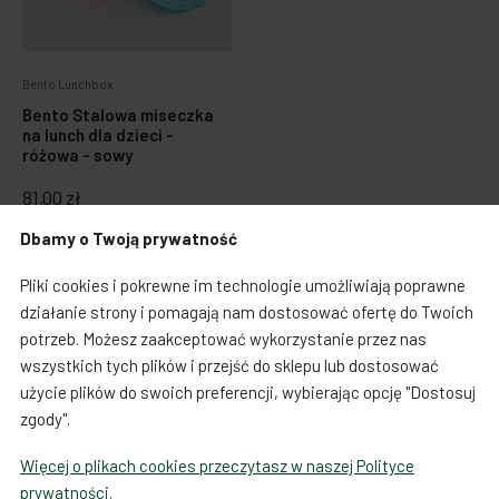
Zabawki dla psa
Japońska papeteria
Bento Lunchbox
Breloczki, zawieszki, magnesy
Notatniki i notesy
Bento Stalowa miseczka
na lunch dla dzieci -
LOQI torby i plecaki
Spinacze i zakładki
różowa - sowy
81,00 zł
Dookoła świata
Dbamy o Twoją prywatność
Do koszyka
Pliki cookies i pokrewne im technologie umożliwiają poprawne
działanie strony i pomagają nam dostosować ofertę do Twoich
potrzeb. Możesz zaakceptować wykorzystanie przez nas
wszystkich tych plików i przejść do sklepu lub dostosować
Warunki zakupów
użycie plików do swoich preferencji, wybierając opcję "Dostosuj
zgody".
Koszty i czas dostawy
Więcej o plikach cookies przeczytasz w naszej Polityce
Regulamin sprzedaży towarów od 01.10.2023
prywatności.