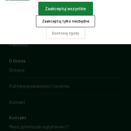
Zaakceptuj wszystkie
Formularz odstąpienia od umowy
Zaakceptuj tylko niezbędne
Ta strona używa COOKIES
Dostosuj zgody
Płatności
O firmie
Dotacje
Polityka prywatności i cookies
Kontakt
Kontakt
Masz pytania lub wątpliwości?