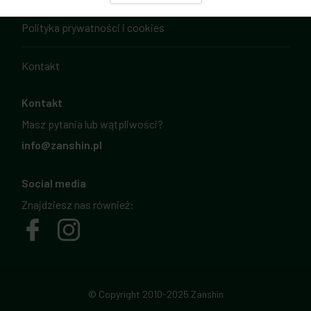
Polityka prywatności i cookies
Kontakt
Kontakt
Masz pytania lub wątpliwości?
info@zanshin.pl
Social media
Znajdziesz nas również:
© Copyright 2010-2025 Zanshin