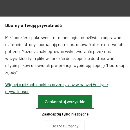
Zabawki dla psa
Japońska papeteria
Dbamy o Twoją prywatność
Breloczki, zawieszki, magnesy
Notatniki i notesy
Warunki zakupów
Koszty i czas dostawy
Pliki cookies i pokrewne im technologie umożliwiają poprawne
LOQI torby i plecaki
Spinacze i zakładki
działanie strony i pomagają nam dostosować ofertę do Twoich
potrzeb. Możesz zaakceptować wykorzystanie przez nas
Regulamin sprzedaży towarów od 01.10.2023
Dookoła świata
wszystkich tych plików i przejść do sklepu lub dostosować
użycie plików do swoich preferencji, wybierając opcję "Dostosuj
Formularz odstąpienia od umowy
zgody".
Więcej o plikach cookies przeczytasz w naszej Polityce
Ta strona używa COOKIES
prywatności.
Płatności
Zaakceptuj wszystkie
Zaakceptuj tylko niezbędne
O firmie
Dotacje
Dostosuj zgody