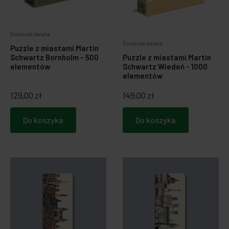
Zabawki dla psa
Japońska papeteria
Dookoła świata
Dookoła świata
Breloczki, zawieszki, magnesy
Notatniki i notesy
Puzzle z miastami Martin
Puzzle z miastami Martin
Schwartz Bornholm - 500
Schwartz Wiedeń - 1000
elementów
LOQI torby i plecaki
Spinacze i zakładki
elementów
129,00 zł
149,00 zł
Dookoła świata
Do koszyka
Do koszyka