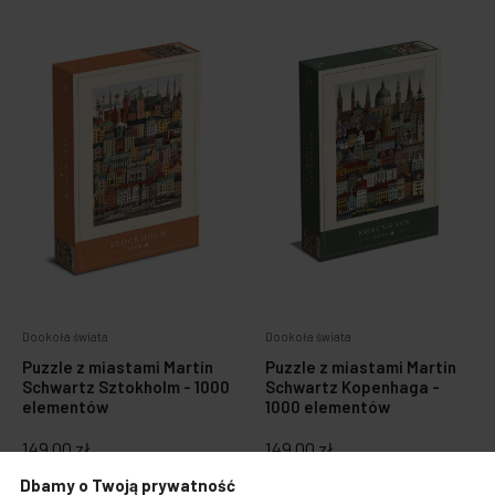
Dookoła świata
Dookoła świata
Puzzle z miastami Martin
Puzzle z miastami Martin
Schwartz Sztokholm - 1000
Schwartz Kopenhaga -
elementów
1000 elementów
149,00 zł
149,00 zł
Dbamy o Twoją prywatność