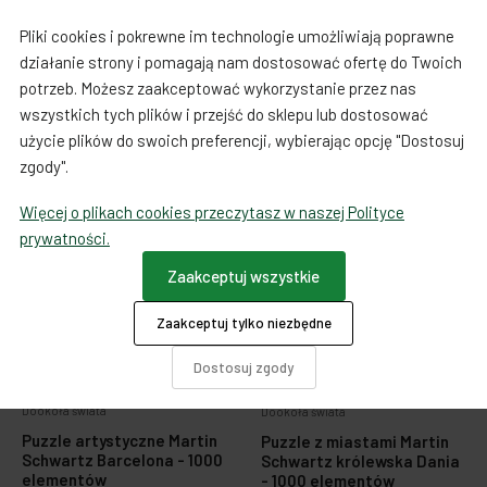
Do koszyka
Do koszyka
Pliki cookies i pokrewne im technologie umożliwiają poprawne
działanie strony i pomagają nam dostosować ofertę do Twoich
potrzeb. Możesz zaakceptować wykorzystanie przez nas
wszystkich tych plików i przejść do sklepu lub dostosować
użycie plików do swoich preferencji, wybierając opcję "Dostosuj
zgody".
Więcej o plikach cookies przeczytasz w naszej Polityce
prywatności.
Zaakceptuj wszystkie
Zaakceptuj tylko niezbędne
Dostosuj zgody
Dookoła świata
Dookoła świata
Puzzle artystyczne Martin
Puzzle z miastami Martin
Schwartz Barcelona - 1000
Schwartz królewska Dania
elementów
- 1000 elementów