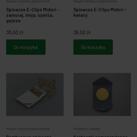
Książki i artykuły papiernicze
Książki i artykuły papiernicze
Spinacze E-Clips Midori -
Spinacze E-Clips Midori -
samuraj, ninja, sumita,
kwiaty
gejsza
36,50 zł
36,50 zł
Do koszyka
Do koszyka
Książki i artykuły papiernicze
Notatniki i notesy
Bambusowe spinacze
Karteczki samoprzylepne