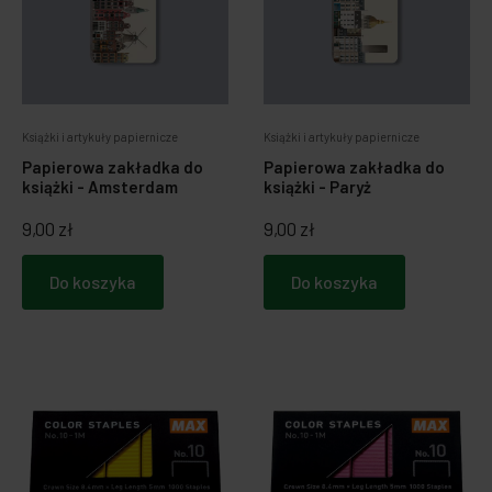
Zabawki dla psa
Japońska papeteria
Breloczki, zawieszki, magnesy
Notatniki i notesy
Książki i artykuły papiernicze
Książki i artykuły papiernicze
LOQI torby i plecaki
Spinacze i zakładki
Papierowa zakładka do
Papierowa zakładka do
książki - Amsterdam
książki - Paryż
Dookoła świata
9,00 zł
9,00 zł
Do koszyka
Do koszyka