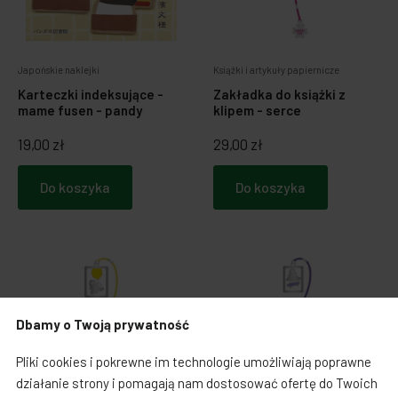
Japońskie naklejki
Książki i artykuły papiernicze
Karteczki indeksujące -
Zakładka do książki z
mame fusen - pandy
klipem - serce
19,00 zł
29,00 zł
Do koszyka
Do koszyka
Dbamy o Twoją prywatność
Pliki cookies i pokrewne im technologie umożliwiają poprawne
działanie strony i pomagają nam dostosować ofertę do Twoich