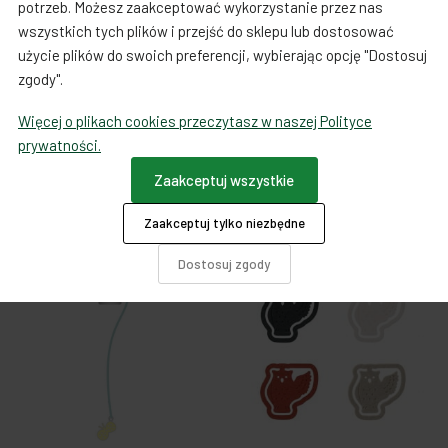
potrzeb. Możesz zaakceptować wykorzystanie przez nas
wszystkich tych plików i przejść do sklepu lub dostosować
użycie plików do swoich preferencji, wybierając opcję "Dostosuj
Książki i artykuły papiernicze
Książki i artykuły papiernicze
zgody".
Zakładka do książki z
Zakładka do książki z
klipem - duch
klipem - duch
Więcej o plikach cookies przeczytasz w naszej Polityce
29,00 zł
29,00 zł
prywatności.
Zaakceptuj wszystkie
Do koszyka
Do koszyka
Zaakceptuj tylko niezbędne
Dostosuj zgody