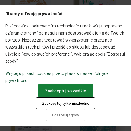
Dbamy o Twoją prywatność
Pliki cookies i pokrewne im technologie umożliwiają poprawne
działanie strony i pomagają nam dostosować ofertę do Twoich
potrzeb. Możesz zaakceptować wykorzystanie przez nas
Książki i artykuły papiernicze
Książki i artykuły papiernicze
wszystkich tych plików i przejść do sklepu lub dostosować
Memo Pad Notes -
Memo Pad Notes - Chemia
użycie plików do swoich preferencji, wybierając opcję "Dostosuj
Egiptologia
zgody".
34,90 zł
34,90 zł
Więcej o plikach cookies przeczytasz w naszej Polityce
prywatności.
Do koszyka
Do koszyka
Zaakceptuj wszystkie
Zaakceptuj tylko niezbędne
Dostosuj zgody