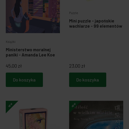
Puzzle
Mini puzzle - japońskie
wachlarze - 99 elementów
Książki
Ministerstwo moralnej
paniki - Amanda Lee Koe
45,00 zł
23,00 zł
Do koszyka
Do koszyka
NEW
NEW