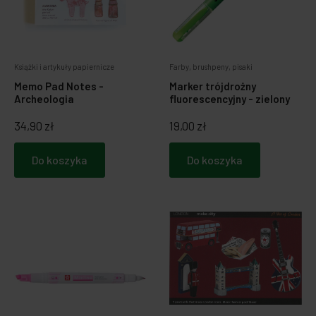
Książki i artykuły papiernicze
Farby, brushpeny, pisaki
Memo Pad Notes -
Marker trójdrożny
Archeologia
fluorescencyjny - zielony
34,90 zł
19,00 zł
Do koszyka
Do koszyka