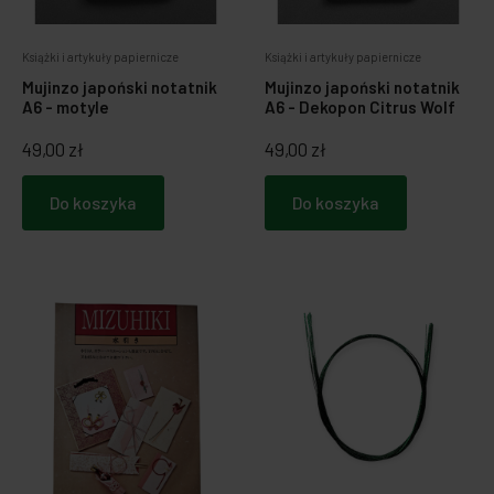
Zabawki dla psa
Japońska papeteria
Książki i artykuły papiernicze
Książki i artykuły papiernicze
Mujinzo japoński notatnik
Mujinzo japoński notatnik
Breloczki, zawieszki, magnesy
Notatniki i notesy
A6 - motyle
A6 - Dekopon Citrus Wolf
49,00 zł
49,00 zł
LOQI torby i plecaki
Spinacze i zakładki
Do koszyka
Do koszyka
Dookoła świata