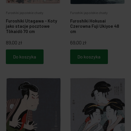
Zabawki dla psa
Japońska papeteria
Furoshiki japońskie chusty
Furoshiki japońskie chusty
Furoshiki Utagawa - Koty
Furoshiki Hokusai
Breloczki, zawieszki, magnesy
Notatniki i notesy
jako stacje pocztowe
Czerowna Fuji Ukiyoe 48
Tōkaidō 70 cm
cm
LOQI torby i plecaki
Spinacze i zakładki
89,00 zł
69,00 zł
Dookoła świata
Do koszyka
Do koszyka