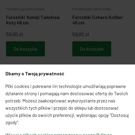
Furoshiki japońskie chusty
Furoshiki japońskie chusty
Furoshiki Yumeji Takehisa
Furoshiki Cohare Koliber
Koty 48 cm
45 cm
59,00 zł
59,00 zł
Do koszyka
Do koszyka
Dbamy o Twoją prywatność
Pliki cookies i pokrewne im technologie umożliwiają poprawne
działanie strony i pomagają nam dostosować ofertę do Twoich
potrzeb. Możesz zaakceptować wykorzystanie przez nas
wszystkich tych plików i przejść do sklepu lub dostosować
użycie plików do swoich preferencji, wybierając opcję "Dostosuj
zgody".