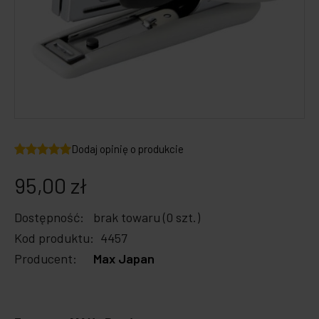
Zabawki dla psa
Japońska papeteria
Breloczki, zawieszki, magnesy
Notatniki i notesy
LOQI torby i plecaki
Spinacze i zakładki
Dookoła świata
Dodaj opinię o produkcie
95,00 zł
Dostępność:
brak towaru (0 szt.)
Kod produktu:
4457
Producent:
Max Japan