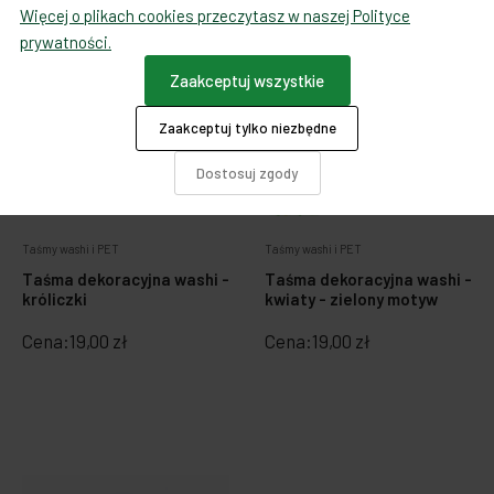
Więcej o plikach cookies przeczytasz w naszej Polityce
prywatności.
Zaakceptuj wszystkie
Zaakceptuj tylko niezbędne
Dostosuj zgody
Taśmy washi i PET
Taśmy washi i PET
Taśma dekoracyjna washi -
Taśma dekoracyjna washi -
króliczki
kwiaty - zielony motyw
Cena:
19,00 zł
Cena:
19,00 zł