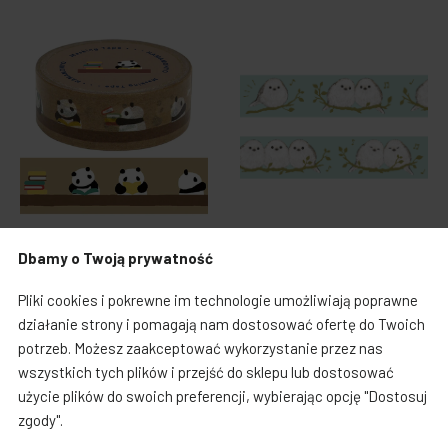
Taśmy washi i PET
Taśmy washi i PET
Dbamy o Twoją prywatność
Taśma dekoracyjna washi -
Taśma dekoracyjna washi -
czytająca panda
raniuszki
Pliki cookies i pokrewne im technologie umożliwiają poprawne
działanie strony i pomagają nam dostosować ofertę do Twoich
Cena:
19,00 zł
Cena:
19,00 zł
potrzeb. Możesz zaakceptować wykorzystanie przez nas
wszystkich tych plików i przejść do sklepu lub dostosować
użycie plików do swoich preferencji, wybierając opcję "Dostosuj
zgody".