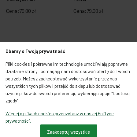
Cena:
79,00 zł
Cena:
79,00 zł
Dbamy o Twoją prywatność
Pliki cookies i pokrewne im technologie umożliwiają poprawne
działanie strony i pomagają nam dostosować ofertę do Twoich
potrzeb. Możesz zaakceptować wykorzystanie przez nas
wszystkich tych plików i przejść do sklepu lub dostosować
użycie plików do swoich preferencji, wybierając opcję "Dostosuj
zgody".
Więcej o plikach cookies przeczytasz w naszej Polityce
Japońskie naklejki
Plakaty
prywatności.
Naklejki Seul Korea -
Plakat Mapa Tokio -
znaczki pocztowe
Muzungu
Zaakceptuj wszystkie