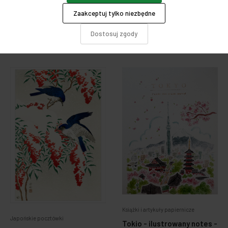
Cena:
15,00 zł
Cena:
99,00 zł
Zaakceptuj tylko niezbędne
Dostosuj zgody
Książki i artykuły papiernicze
Japońskie pocztówki
Tokio - ilustrowany notes -