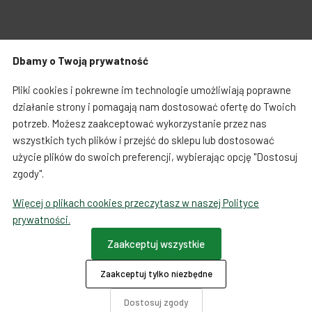
Zabawki dla psa
Japońska papeteria
Dbamy o Twoją prywatność
Breloczki, zawieszki, magnesy
Notatniki i notesy
Warunki zakupów
Koszty i czas dostawy
Pliki cookies i pokrewne im technologie umożliwiają poprawne
LOQI torby i plecaki
Spinacze i zakładki
działanie strony i pomagają nam dostosować ofertę do Twoich
potrzeb. Możesz zaakceptować wykorzystanie przez nas
Regulamin sprzedaży towarów od 01.10.2023
Dookoła świata
wszystkich tych plików i przejść do sklepu lub dostosować
użycie plików do swoich preferencji, wybierając opcję "Dostosuj
Formularz odstąpienia od umowy
zgody".
Więcej o plikach cookies przeczytasz w naszej Polityce
Ta strona używa COOKIES
prywatności.
Płatności
Zaakceptuj wszystkie
Zaakceptuj tylko niezbędne
O firmie
Dotacje
Dostosuj zgody