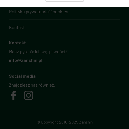
Polityka prywatności i cookies
Kontakt
Kontakt
Masz pytania lub wątpliwości?
info@zanshin.pl
Social media
Znajdziesz nas również:
© Copyright 2010-2025 Zanshin