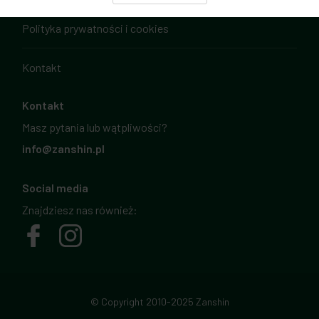
Polityka prywatności i cookies
Kontakt
Kontakt
Masz pytania lub wątpliwości?
info@zanshin.pl
Social media
Znajdziesz nas również:
© Copyright 2010-2025 Zanshin