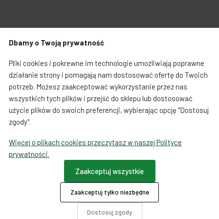
Zabawki dla psa
Japońska papeteria
Dbamy o Twoją prywatność
Breloczki, zawieszki, magnesy
Notatniki i notesy
Warunki zakupów
Koszty i czas dostawy
Pliki cookies i pokrewne im technologie umożliwiają poprawne
LOQI torby i plecaki
Spinacze i zakładki
działanie strony i pomagają nam dostosować ofertę do Twoich
potrzeb. Możesz zaakceptować wykorzystanie przez nas
Regulamin sprzedaży towarów od 01.10.2023
Dookoła świata
wszystkich tych plików i przejść do sklepu lub dostosować
użycie plików do swoich preferencji, wybierając opcję "Dostosuj
Formularz odstąpienia od umowy
zgody".
Więcej o plikach cookies przeczytasz w naszej Polityce
Ta strona używa COOKIES
prywatności.
Płatności
Zaakceptuj wszystkie
Zaakceptuj tylko niezbędne
O firmie
Dotacje
Dostosuj zgody