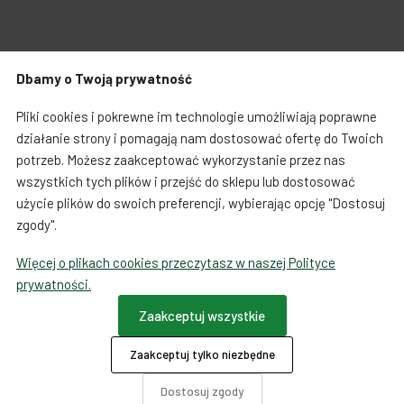
Zabawki dla psa
Japońska papeteria
Dbamy o Twoją prywatność
Breloczki, zawieszki, magnesy
Notatniki i notesy
Warunki zakupów
Koszty i czas dostawy
Pliki cookies i pokrewne im technologie umożliwiają poprawne
LOQI torby i plecaki
Spinacze i zakładki
działanie strony i pomagają nam dostosować ofertę do Twoich
potrzeb. Możesz zaakceptować wykorzystanie przez nas
Regulamin sprzedaży towarów od 01.10.2023
Dookoła świata
wszystkich tych plików i przejść do sklepu lub dostosować
użycie plików do swoich preferencji, wybierając opcję "Dostosuj
Formularz odstąpienia od umowy
zgody".
Więcej o plikach cookies przeczytasz w naszej Polityce
Ta strona używa COOKIES
prywatności.
Płatności
Zaakceptuj wszystkie
Zaakceptuj tylko niezbędne
O firmie
Dotacje
Dostosuj zgody