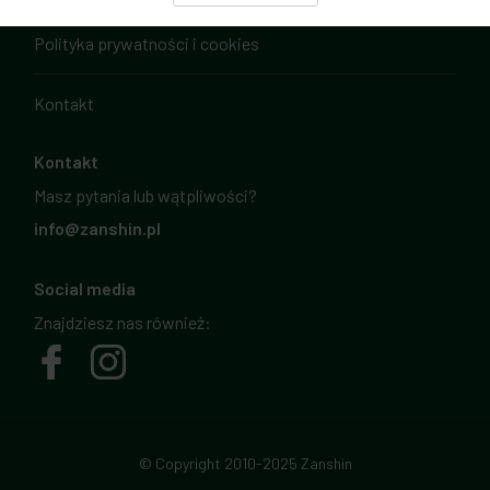
Polityka prywatności i cookies
Kontakt
Kontakt
Masz pytania lub wątpliwości?
info@zanshin.pl
Social media
Znajdziesz nas również:
© Copyright 2010-2025 Zanshin