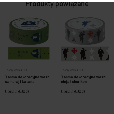
Produkty powiązane
Taśmy washi i PET
Taśmy washi i PET
Taśma dekoracyjna washi -
Taśma dekoracyjna washi -
ninja i shuriken
samuraj i katana
Cena:
19,00 zł
Cena:
19,00 zł