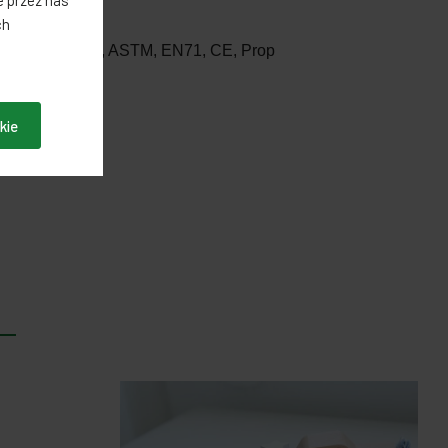
 przez nas
ch
czeństwa - CE, ASTM, EN71, CE, Prop
kie