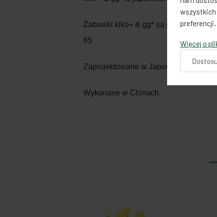
nam dostos
wszystkich 
preferencji
Zabawki kiko+ & gg* są produkowane 
65
Więcej o pl
Dostosu
Zaprojektowane w Japonii
Wykonane w Chinach