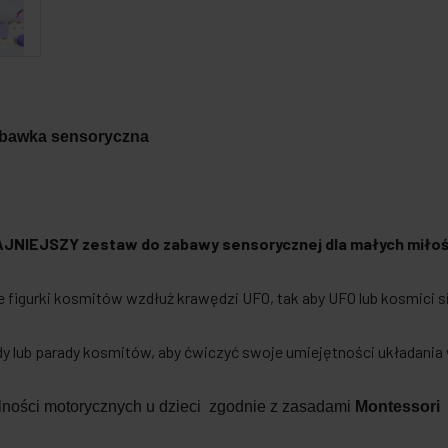
abawka sensoryczna
JNIEJSZY zestaw do zabawy sensorycznej dla małych miło
figurki kosmitów wzdłuż krawędzi UFO, tak aby UFO lub kosmici się
 lub parady kosmitów, aby ćwiczyć swoje umiejętności układania w 
lności motorycznych u dzieci zgodnie z zasadami
Montessori