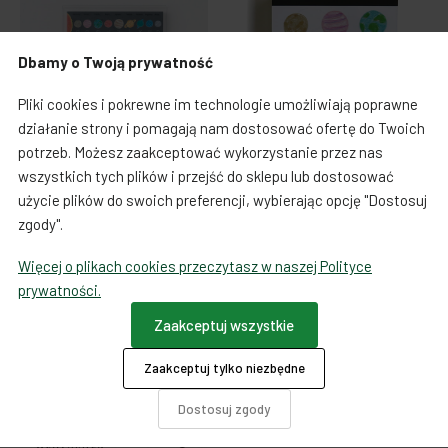
Dbamy o Twoją prywatność
Pliki cookies i pokrewne im technologie umożliwiają poprawne
działanie strony i pomagają nam dostosować ofertę do Twoich
potrzeb. Możesz zaakceptować wykorzystanie przez nas
wszystkich tych plików i przejść do sklepu lub dostosować
Książki i artykuły papiernicze
Książki i artykuły papiernicze
użycie plików do swoich preferencji, wybierając opcję "Dostosuj
Karteczki samoprzylepne
Memo Pad Notes - Planety
zgody".
Study Holic - planety
Cena:
33,00 zł
Cena:
34,90 zł
Więcej o plikach cookies przeczytasz w naszej Polityce
prywatności.
Zaakceptuj wszystkie
Zaakceptuj tylko niezbędne
Dostosuj zgody