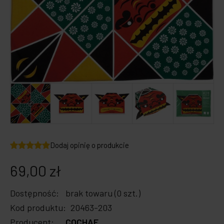
Zabawki dla psa
Japońska papeteria
Breloczki, zawieszki, magnesy
Notatniki i notesy
LOQI torby i plecaki
Spinacze i zakładki
Dookoła świata
Dodaj opinię o produkcie
69,00 zł
Dostępność:
brak towaru (0 szt.)
Kod produktu:
20463-203
Producent:
COCHAE