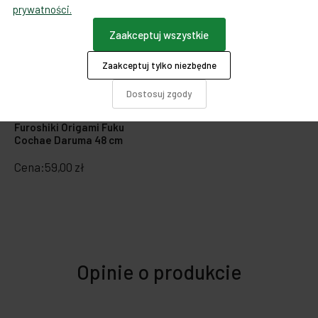
prywatności.
Zaakceptuj wszystkie
Zaakceptuj tylko niezbędne
Dostosuj zgody
Furoshiki japońskie chusty
Furoshiki Origami Fuku
Cochae Daruma 48 cm
Cena:
59,00 zł
Opinie o produkcie