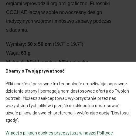
orgiami wprowadzili orgiami graficzne. Furoshiki
COCHAE łączą w sobie nowoczesny design
tradycyjnych wzorów i mnóstwo zabawy podczas
składania.
Wymiary:
50 x 50 cm
(19.7″ x 19.7″)
Waga:
63 g
Materiał :
50%
bawełna,
50%
poliester
Dbamy o Twoją prywatność
Made in Japan by Musubi
Pliki cookies i pokrewne im technologie umożliwiają poprawne
działanie strony i pomagają nam dostosować ofertę do Twoich
potrzeb. Możesz zaakceptować wykorzystanie przez nas
Produkty powiązane
wszystkich tych plików i przejść do sklepu lub dostosować
użycie plików do swoich preferencji, wybierając opcję "Dostosuj
zgody".
Więcej o plikach cookies przeczytasz w naszej Polityce