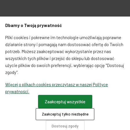
Zabawki dla psa
Japońska papeteria
Dbamy o Twoją prywatność
Breloczki, zawieszki, magnesy
Notatniki i notesy
Warunki zakupów
Koszty i czas dostawy
Pliki cookies i pokrewne im technologie umożliwiają poprawne
LOQI torby i plecaki
Spinacze i zakładki
działanie strony i pomagają nam dostosować ofertę do Twoich
potrzeb. Możesz zaakceptować wykorzystanie przez nas
Regulamin sprzedaży towarów od 01.10.2023
Dookoła świata
wszystkich tych plików i przejść do sklepu lub dostosować
użycie plików do swoich preferencji, wybierając opcję "Dostosuj
Formularz odstąpienia od umowy
zgody".
Więcej o plikach cookies przeczytasz w naszej Polityce
Ta strona używa COOKIES
prywatności.
Płatności
Zaakceptuj wszystkie
Zaakceptuj tylko niezbędne
O firmie
Dotacje
Dostosuj zgody