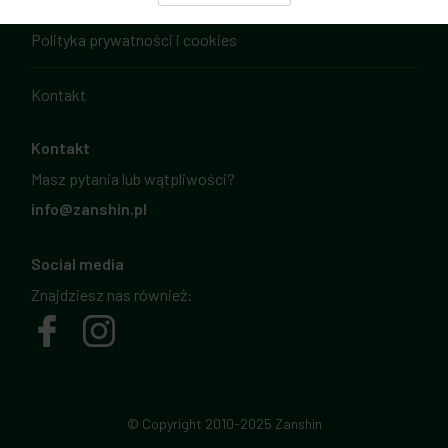
Polityka prywatności i cookies
Kontakt
Kontakt
Masz pytania lub wątpliwości?
info@zanshin.pl
Social media
Znajdziesz nas również:
© Copyright 2010-2025 Zanshin