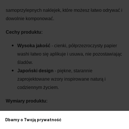
samoprzylepnych naklejek, które możesz łatwo odrywać i
dowolnie komponować.
Cechy produktu:
Wysoka jakość
- cienki, półprzezroczysty papier
washi łatwo się aplikuje i usuwa, nie pozostawiając
śladów.
Japoński design
- piękne, starannie
zaprojektowane wzory inspirowane naturą i
codziennym życiem.
Wymiary produktu:
Naklejki znajdujące się na rolce wysokość 20~25 mm x
Dbamy o Twoją prywatność
szerokość 20~25 mm