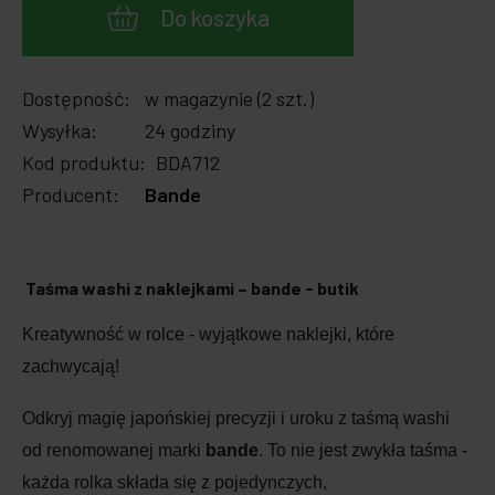
Do koszyka
Dostępność:
w magazynie (2 szt.)
Wysyłka:
24 godziny
Kod produktu:
BDA712
Producent:
Bande
Taśma washi z naklejkami – b
ande - butik
Kreatywność w rolce - wyjątkowe naklejki, które
zachwycają!
Odkryj magię japońskiej precyzji i uroku z taśmą washi
od renomowanej marki
bande
. To nie jest zwykła taśma -
każda rolka składa się z pojedynczych,