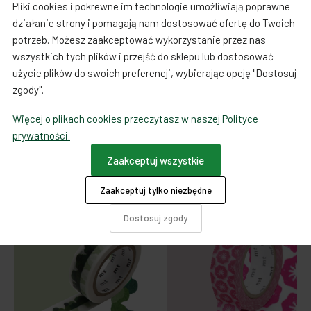
Pliki cookies i pokrewne im technologie umożliwiają poprawne
Rolka zawiera: 11 wzorów naklejek - 150 naklejek
działanie strony i pomagają nam dostosować ofertę do Twoich
potrzeb. Możesz zaakceptować wykorzystanie przez nas
Taśma: 11 mm x 5 m
wszystkich tych plików i przejść do sklepu lub dostosować
użycie plików do swoich preferencji, wybierając opcję "Dostosuj
wykonany z biomasy
Rodzaj opakowania: blister PET
zgody".
Wykonana w Japonii
Więcej o plikach cookies przeczytasz w naszej Polityce
prywatności.
Zaakceptuj wszystkie
Produkty powiązane
Zaakceptuj tylko niezbędne
Dostosuj zgody