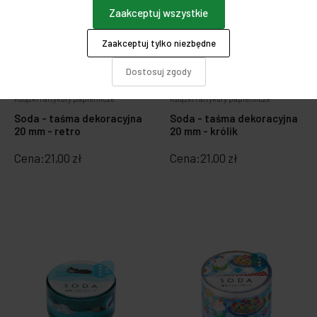
Zaakceptuj wszystkie
Zaakceptuj tylko niezbędne
Dostosuj zgody
Książki i artykuły papiernicze
Książki i artykuły papiernicze
Soda - taśma dekoracyjna
Soda - taśma dekoracyjna
20 mm - retro
20 mm - królik
Cena:
21,00 zł
Cena:
21,00 zł