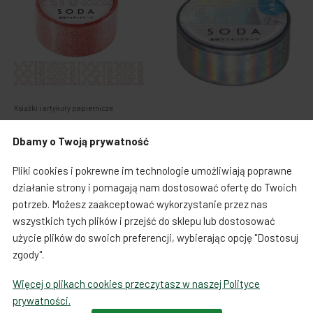
Książki i artykuły papiernicze
Książki i artykuły papiernicze
Taśma przezroczysta
Dbamy o Twoją prywatność
Taśma przezroczysta
Pliki cookies i pokrewne im technologie umożliwiają poprawne
Cena:
21,00 zł
Cena:
21,00 zł
działanie strony i pomagają nam dostosować ofertę do Twoich
potrzeb. Możesz zaakceptować wykorzystanie przez nas
wszystkich tych plików i przejść do sklepu lub dostosować
użycie plików do swoich preferencji, wybierając opcję "Dostosuj
zgody".
Więcej o plikach cookies przeczytasz w naszej Polityce
prywatności.