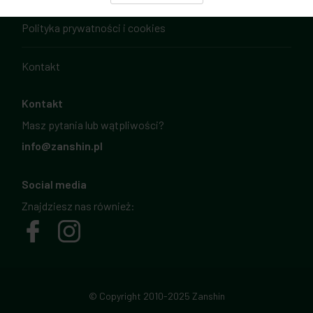
Polityka prywatności i cookies
Kontakt
Kontakt
Masz pytania lub wątpliwości?
info@zanshin.pl
Social media
Znajdziesz nas również:
© Copyright 2010-2025 Zanshin