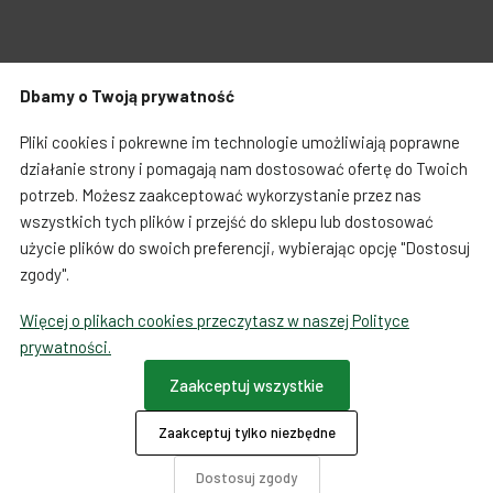
Zabawki dla psa
Japońska papeteria
Dbamy o Twoją prywatność
Breloczki, zawieszki, magnesy
Notatniki i notesy
Warunki zakupów
Koszty i czas dostawy
Pliki cookies i pokrewne im technologie umożliwiają poprawne
LOQI torby i plecaki
Spinacze i zakładki
działanie strony i pomagają nam dostosować ofertę do Twoich
potrzeb. Możesz zaakceptować wykorzystanie przez nas
Regulamin sprzedaży towarów od 01.10.2023
Dookoła świata
wszystkich tych plików i przejść do sklepu lub dostosować
użycie plików do swoich preferencji, wybierając opcję "Dostosuj
Formularz odstąpienia od umowy
zgody".
Więcej o plikach cookies przeczytasz w naszej Polityce
Ta strona używa COOKIES
prywatności.
Płatności
Zaakceptuj wszystkie
Zaakceptuj tylko niezbędne
O firmie
Dotacje
Dostosuj zgody