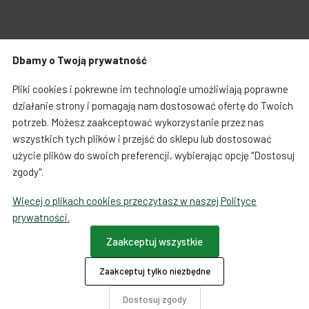
Zabawki dla psa
Japońska papeteria
Dbamy o Twoją prywatność
Breloczki, zawieszki, magnesy
Notatniki i notesy
Warunki zakupów
Koszty i czas dostawy
Pliki cookies i pokrewne im technologie umożliwiają poprawne
LOQI torby i plecaki
Spinacze i zakładki
działanie strony i pomagają nam dostosować ofertę do Twoich
potrzeb. Możesz zaakceptować wykorzystanie przez nas
Regulamin sprzedaży towarów od 01.10.2023
Dookoła świata
wszystkich tych plików i przejść do sklepu lub dostosować
użycie plików do swoich preferencji, wybierając opcję "Dostosuj
Formularz odstąpienia od umowy
zgody".
Więcej o plikach cookies przeczytasz w naszej Polityce
Ta strona używa COOKIES
prywatności.
Płatności
Zaakceptuj wszystkie
Zaakceptuj tylko niezbędne
O firmie
Dotacje
Dostosuj zgody