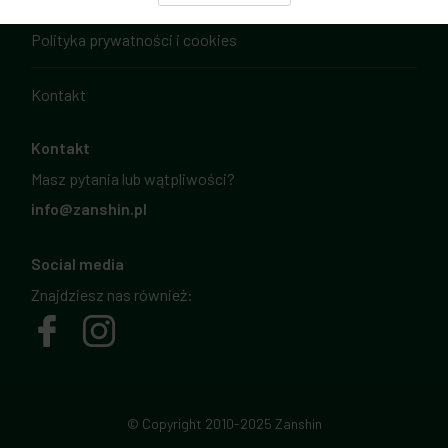
Polityka prywatności i cookies
Kontakt
Kontakt
Masz pytania lub wątpliwości?
info@zanshin.pl
Social media
Znajdziesz nas również:
© Copyright 2010-2025 Zanshin