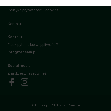
Polityka prywatności i cookies
Kontakt
Kontakt
Masz pytania lub wątpliwości?
info@zanshin.pl
Social media
Znajdziesz nas również:
© Copyright 2010-2025 Zanshin