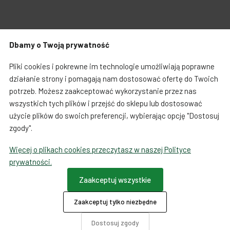
Zabawki dla psa
Japońska papeteria
Dbamy o Twoją prywatność
Breloczki, zawieszki, magnesy
Notatniki i notesy
Warunki zakupów
Koszty i czas dostawy
Pliki cookies i pokrewne im technologie umożliwiają poprawne
LOQI torby i plecaki
Spinacze i zakładki
działanie strony i pomagają nam dostosować ofertę do Twoich
potrzeb. Możesz zaakceptować wykorzystanie przez nas
Regulamin sprzedaży towarów od 01.10.2023
Dookoła świata
wszystkich tych plików i przejść do sklepu lub dostosować
użycie plików do swoich preferencji, wybierając opcję "Dostosuj
Formularz odstąpienia od umowy
zgody".
Więcej o plikach cookies przeczytasz w naszej Polityce
Ta strona używa COOKIES
prywatności.
Płatności
Zaakceptuj wszystkie
Zaakceptuj tylko niezbędne
O firmie
Dotacje
Dostosuj zgody