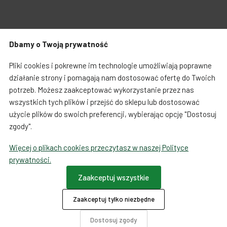
Zabawki dla psa
Japońska papeteria
Dbamy o Twoją prywatność
Breloczki, zawieszki, magnesy
Notatniki i notesy
Warunki zakupów
Koszty i czas dostawy
Pliki cookies i pokrewne im technologie umożliwiają poprawne
LOQI torby i plecaki
Spinacze i zakładki
działanie strony i pomagają nam dostosować ofertę do Twoich
potrzeb. Możesz zaakceptować wykorzystanie przez nas
Regulamin sprzedaży towarów od 01.10.2023
Dookoła świata
wszystkich tych plików i przejść do sklepu lub dostosować
użycie plików do swoich preferencji, wybierając opcję "Dostosuj
Formularz odstąpienia od umowy
zgody".
Więcej o plikach cookies przeczytasz w naszej Polityce
Ta strona używa COOKIES
prywatności.
Płatności
Zaakceptuj wszystkie
Zaakceptuj tylko niezbędne
O firmie
Dotacje
Dostosuj zgody