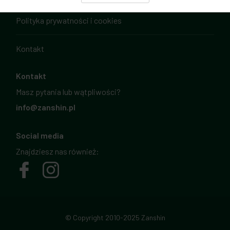
Polityka prywatności i cookies
Kontakt
Kontakt
Masz pytania lub wątpliwości?
info@zanshin.pl
Social media
Znajdziesz nas również:
© Copyright 2010-2025 Zanshin