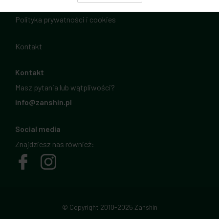
Polityka prywatności i cookies
Kontakt
Kontakt
Masz pytania lub wątpliwości?
info@zanshin.pl
Social media
Znajdziesz nas również:
© Copyright 2010-2025 Zanshin