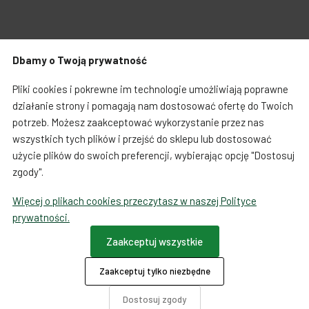
Zabawki dla psa
Japońska papeteria
Dbamy o Twoją prywatność
Breloczki, zawieszki, magnesy
Notatniki i notesy
Warunki zakupów
Koszty i czas dostawy
Pliki cookies i pokrewne im technologie umożliwiają poprawne
LOQI torby i plecaki
Spinacze i zakładki
działanie strony i pomagają nam dostosować ofertę do Twoich
potrzeb. Możesz zaakceptować wykorzystanie przez nas
Regulamin sprzedaży towarów od 01.10.2023
Dookoła świata
wszystkich tych plików i przejść do sklepu lub dostosować
użycie plików do swoich preferencji, wybierając opcję "Dostosuj
Formularz odstąpienia od umowy
zgody".
Więcej o plikach cookies przeczytasz w naszej Polityce
Ta strona używa COOKIES
prywatności.
Płatności
Zaakceptuj wszystkie
Zaakceptuj tylko niezbędne
O firmie
Dotacje
Dostosuj zgody