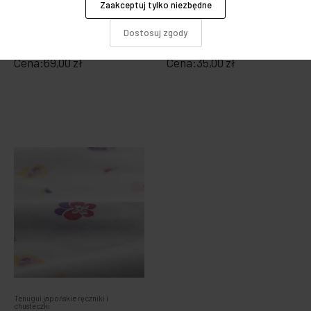
Furoshiki japońskie chusty
Zaakceptuj tylko niezbędne
Tenugui japońskie ręczniki i
chusteczki
Furoshiki Kata Kata - Sowy
Tenugui - japońska
50 cm
Dostosuj zgody
chusteczka - dalia
Cena:
69,00 zł
Cena:
35,00 zł
Tenugui japońskie ręczniki i
chusteczki