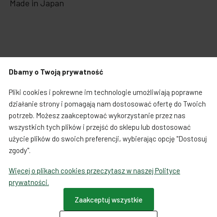
Made in Japan
Dbamy o Twoją prywatność
Produkty powiązane
Pliki cookies i pokrewne im technologie umożliwiają poprawne
działanie strony i pomagają nam dostosować ofertę do Twoich
potrzeb. Możesz zaakceptować wykorzystanie przez nas
wszystkich tych plików i przejść do sklepu lub dostosować
użycie plików do swoich preferencji, wybierając opcję "Dostosuj
zgody".
Więcej o plikach cookies przeczytasz w naszej Polityce
prywatności.
Zaakceptuj wszystkie