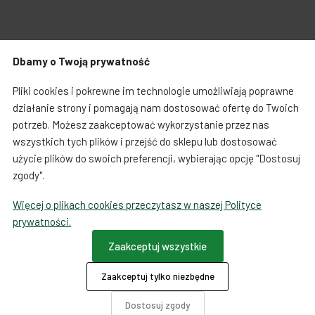
Zabawki dla psa
Japońska papeteria
Dbamy o Twoją prywatność
Breloczki, zawieszki, magnesy
Notatniki i notesy
Warunki zakupów
Koszty i czas dostawy
Pliki cookies i pokrewne im technologie umożliwiają poprawne
LOQI torby i plecaki
Spinacze i zakładki
działanie strony i pomagają nam dostosować ofertę do Twoich
potrzeb. Możesz zaakceptować wykorzystanie przez nas
Regulamin sprzedaży towarów od 01.10.2023
Dookoła świata
wszystkich tych plików i przejść do sklepu lub dostosować
użycie plików do swoich preferencji, wybierając opcję "Dostosuj
Formularz odstąpienia od umowy
zgody".
Więcej o plikach cookies przeczytasz w naszej Polityce
Ta strona używa COOKIES
prywatności.
Płatności
Zaakceptuj wszystkie
Zaakceptuj tylko niezbędne
O firmie
Dotacje
Dostosuj zgody