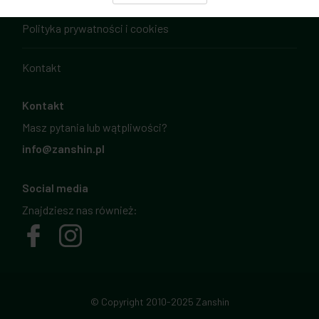
Polityka prywatności i cookies
Kontakt
Kontakt
Masz pytania lub wątpliwości?
info@zanshin.pl
Social media
Znajdziesz nas również:
© Copyright 2010-2025 Zanshin